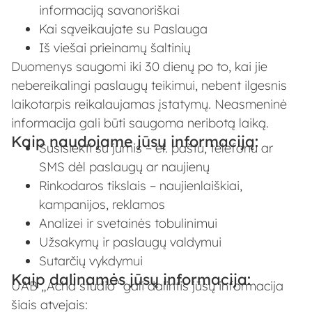
informaciją savanoriškai
Kai sąveikaujate su Paslauga
Iš viešai prieinamų šaltinių
Duomenys saugomi iki 30 dienų po to, kai jie
nebereikalingi paslaugų teikimui, nebent ilgesnis
laikotarpis reikalaujamas įstatymų. Neasmeninė
informacija gali būti saugoma neribotą laiką.
Kaip naudojame jūsų informaciją:
Susisiekti su jumis – el. paštu, telefonu ar
SMS dėl paslaugų ar naujienų
Rinkodaros tikslais – naujienlaiškiai,
kampanijos, reklamos
Analizei ir svetainės tobulinimui
Užsakymų ir paslaugų valdymui
Sutarčių vykdymui
Kaip dalinamės jūsų informacija:
UAB „Acha studio“ gali dalintis jūsų informacija
šiais atvejais: