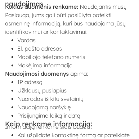
naudojimas
Kokius duomenis renkame:
Naudojantis mūsų
Paslauga, jums gali būti pasiūlyta pateikti
asmeninę informaciją, kuri bus naudojama jūsų
identifikavimui ar kontaktavimui:
Vardas
El. pašto adresas
Mobiliojo telefono numeris
Mokėjimo informacija
Naudojimosi duomenys
apima:
IP adresą
Užklausų puslapius
Nuorodas iš kitų svetainių
Naudojamą naršyklę
Prisijungimo laiką ir datą
Kaip renkame informaciją:
Informaciją renkame šiais būdais:
Kai užpildote kontaktinę formą ar pateikiate