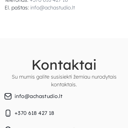
El. paštas:
info@achastudio.lt
Kontaktai
Su mumis galite susisiekti žemiau nurodytais
kontaktais.
info@achastudio.lt
+370 618 427 18