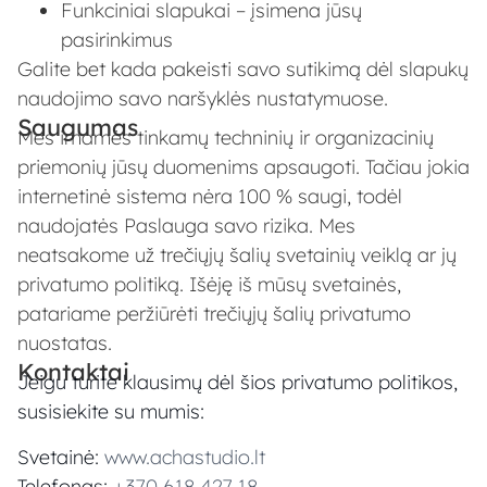
Funkciniai slapukai – įsimena jūsų
pasirinkimus
Galite bet kada pakeisti savo sutikimą dėl slapukų
naudojimo savo naršyklės nustatymuose.
Saugumas
Mes imamės tinkamų techninių ir organizacinių
priemonių jūsų duomenims apsaugoti. Tačiau jokia
internetinė sistema nėra 100 % saugi, todėl
naudojatės Paslauga savo rizika. Mes
neatsakome už trečiųjų šalių svetainių veiklą ar jų
privatumo politiką. Išėję iš mūsų svetainės,
patariame peržiūrėti trečiųjų šalių privatumo
nuostatas.
Kontaktai
Jeigu turite klausimų dėl šios privatumo politikos,
susisiekite su mumis:
Svetainė:
www.achastudio.lt
Telefonas:
+370 618 427 18