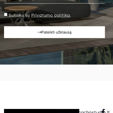
Sutinku su
Privatumo politika
.
Pateikti užklausą
info@achastudio.lt