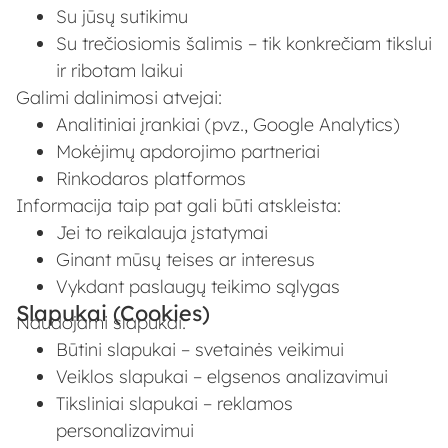
Su jūsų sutikimu
Su trečiosiomis šalimis – tik konkrečiam tikslui
ir ribotam laikui
Galimi dalinimosi atvejai:
Analitiniai įrankiai (pvz., Google Analytics)
Mokėjimų apdorojimo partneriai
Rinkodaros platformos
Informacija taip pat gali būti atskleista:
Jei to reikalauja įstatymai
Ginant mūsų teises ar interesus
Vykdant paslaugų teikimo sąlygas
Slapukai (Cookies)
Naudojami slapukai:
Būtini slapukai – svetainės veikimui
Veiklos slapukai – elgsenos analizavimui
Tiksliniai slapukai – reklamos
personalizavimui