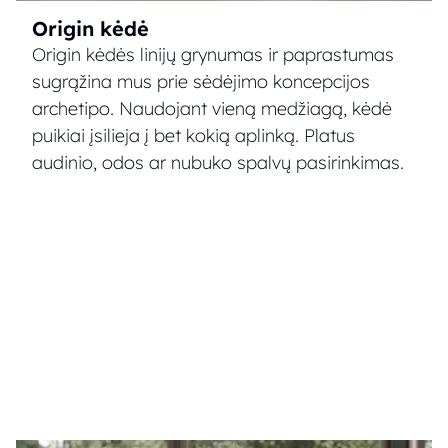
Origin kėdė
Origin kėdės linijų grynumas ir paprastumas
sugrąžina mus prie sėdėjimo koncepcijos
archetipo. Naudojant vieną medžiagą, kėdė
puikiai įsilieja į bet kokią aplinką. Platus
audinio, odos ar nubuko spalvų pasirinkimas.