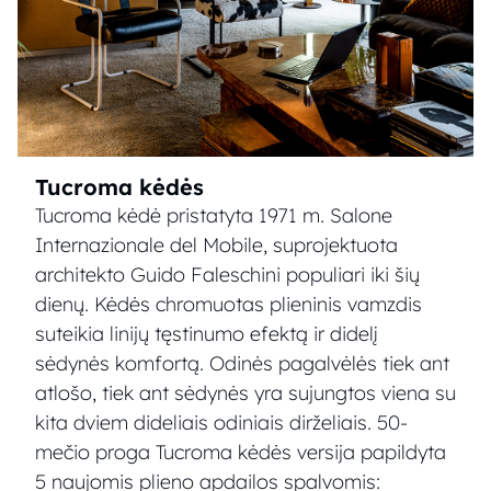
Tucroma kėdės
Tucroma kėdė pristatyta 1971 m. Salone
Internazionale del Mobile, suprojektuota
architekto Guido Faleschini populiari iki šių
dienų. Kėdės chromuotas plieninis vamzdis
suteikia linijų tęstinumo efektą ir didelį
sėdynės komfortą. Odinės pagalvėlės tiek ant
atlošo, tiek ant sėdynės yra sujungtos viena su
kita dviem dideliais odiniais dirželiais. 50-
mečio proga Tucroma kėdės versija papildyta
5 naujomis plieno apdailos spalvomis: