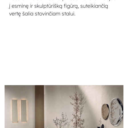
į esminę ir skulptūrišką figūrą, suteikiančią
vertę šalia stovinčiam stalui.